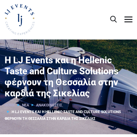
Η LJ Events και η Hellenic
Taste and Culture Solutions
φέρνουν τη Θεσσαλία στην
καρδιά της Σικελίας
HOME
ΝΈΑ
ΑΝΑΚΟΙΝΩΣΕΙΣ
Η LJ EVENTS ΚΑΙ Η HELLENIC TASTE AND CULTURE SOLUTIONS
ΦΈΡΝΟΥΝ ΤΗ ΘΕΣΣΑΛΊΑ ΣΤΗΝ ΚΑΡΔΙΆ ΤΗΣ ΣΙΚΕΛΊΑΣ